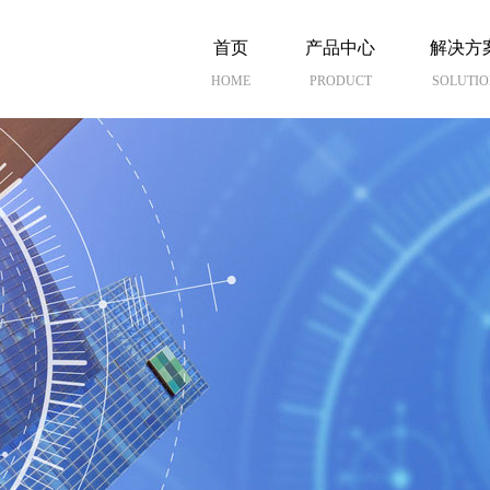
首页
产品中心
解决方
HOME
PRODUCT
SOLUTIO