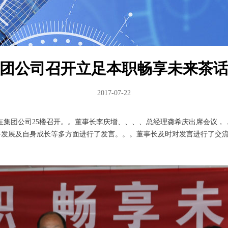
团公司召开立足本职畅享未来茶
2017-07-22
未来”茶话会在集团公司25楼召开。。董事长李庆增、、、、总经理龚希
就未来的业务发展及自身成长等多方面进行了发言。。。董事长及时对发言进行了交流点评