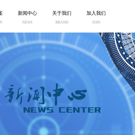
案
新闻中心
关于我们
加入我们
N
NEWS
BRAND
JOIN